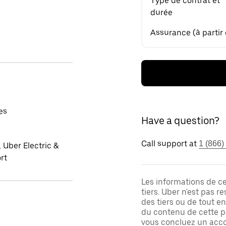
Type de contrat et
durée
Assurance (à partir
es
Have a question?
Call support at
1 (866)
 Uber Electric &
rt
Les informations de c
tiers. Uber n'est pas 
des tiers ou de tout e
du contenu de cette pa
vous concluez un acco