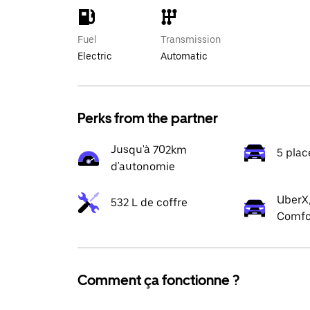
Fuel
Transmission
Electric
Automatic
Perks from the partner
Jusqu'à 702km
5 plac
d'autonomie
UberX,
532 L de coffre
Comfo
Comment ça fonctionne ?