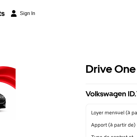
ts
Sign In
Drive One
Volkswagen ID.7
Loyer mensuel (à par
Apport (à partir de)