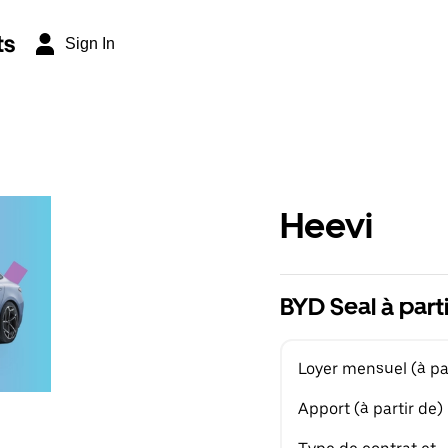
ts
Sign In
Heevi
BYD Seal à part
Loyer mensuel (à par
Apport (à partir de)