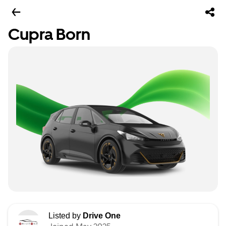
Cupra Born
Listed by
Drive One