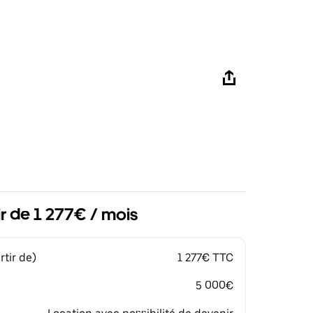
ir de 1 277€ / mois
tir de)
1 277€ TTC
5 000€