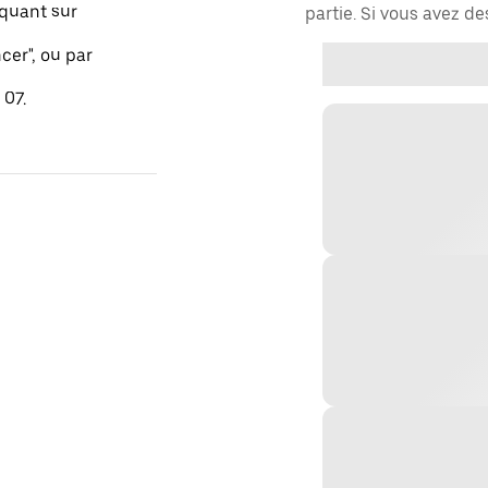
quant sur
partie. Si vous avez d
er", ou par
 07.