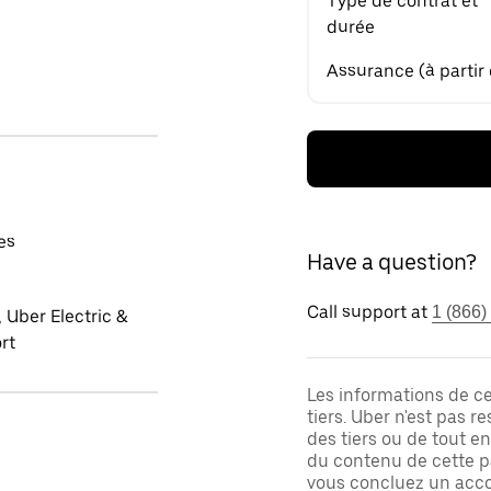
Type de contrat et
durée
Assurance (à partir
es
Have a question?
Call support at
1 (866)
 Uber Electric &
rt
Les informations de c
tiers. Uber n'est pas 
des tiers ou de tout e
du contenu de cette pa
vous concluez un acco