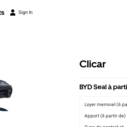
ts
Sign In
Clicar
BYD Seal à part
Loyer mensuel (à par
Apport (à partir de)