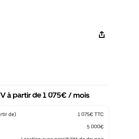
 à partir de 1 075€ / mois
tir de)
1 075€ TTC
5 000€