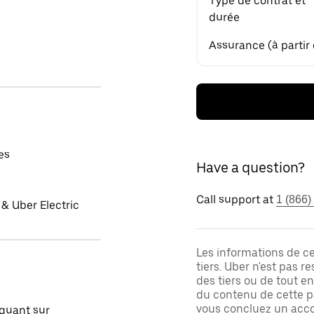
Type de contrat et
durée
Assurance (à partir
es
Have a question?
Call support at
1 (866)
& Uber Electric
Les informations de c
tiers. Uber n'est pas 
des tiers ou de tout e
du contenu de cette pa
vous concluez un acco
quant sur