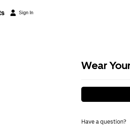
ts
Sign In
Wear Your
Have a question?