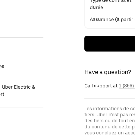
Type de contrat et
durée
Assurance (à partir
es
Have a question?
Call support at
1 (866)
 Uber Electric &
rt
Les informations de c
tiers. Uber n'est pas 
des tiers ou de tout e
du contenu de cette pa
vous concluez un acco