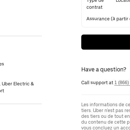
Type de
Locati
contrat
Assurance (à partir
es
Have a question?
Call support at
1 (866)
 Uber Electric &
rt
Les informations de c
tiers. Uber n'est pas 
des tiers ou de tout e
du contenu de cette pa
vous concluez un acco