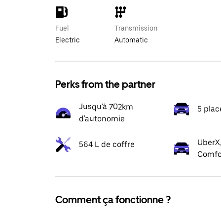
Fuel
Transmission
Electric
Automatic
Perks from the partner
Jusqu'à 702km
5 plac
d'autonomie
UberX,
564 L de coffre
Comfo
Comment ça fonctionne ?