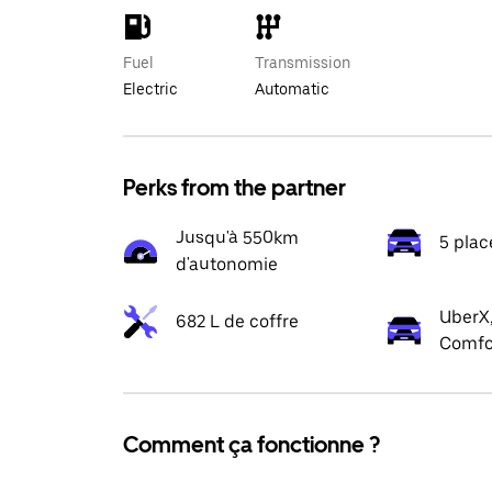
Fuel
Transmission
Electric
Automatic
Perks from the partner
Jusqu'à 550km
5 plac
d'autonomie
UberX,
682 L de coffre
Comfo
Comment ça fonctionne ?