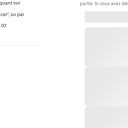
quant sur
partie. Si vous avez d
er", ou par
 07.