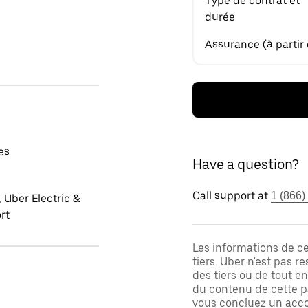
Type de contrat et
durée
Assurance (à partir
es
Have a question?
Call support at
1 (866)
 Uber Electric &
rt
Les informations de c
tiers. Uber n'est pas 
des tiers ou de tout e
du contenu de cette pa
vous concluez un acco