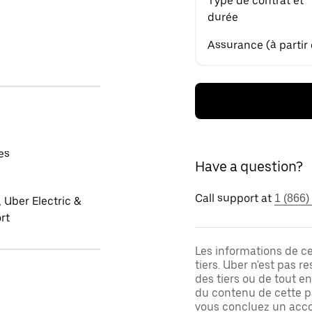
Type de contrat et
durée
Assurance (à partir
es
Have a question?
Call support at
1 (866)
 Uber Electric &
rt
Les informations de c
tiers. Uber n'est pas 
des tiers ou de tout e
du contenu de cette pa
vous concluez un acco