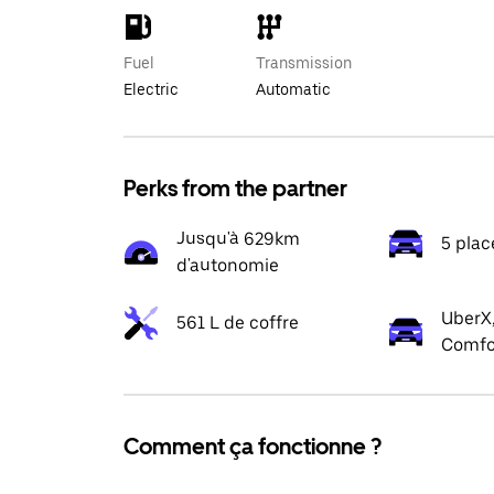
Fuel
Transmission
Electric
Automatic
Perks from the partner
Jusqu'à 629km
5 plac
d'autonomie
UberX,
561 L de coffre
Comfo
Comment ça fonctionne ?