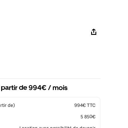
 partir de 994€ / mois
tir de)
994€ TTC
5 850€