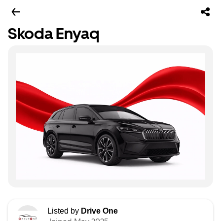
Skoda Enyaq
Listed by
Drive One