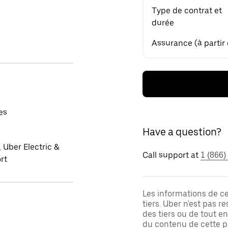
Type de contrat et
durée
Assurance (à partir
es
Have a question?
 Uber Electric &
Call support at
1 (866)
rt
Les informations de c
tiers. Uber n'est pas 
des tiers ou de tout e
du contenu de cette pa