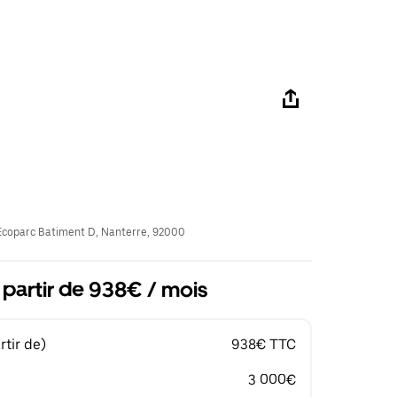
coparc Batiment D, Nanterre, 92000
 partir de 938€ / mois
tir de)
938€ TTC
3 000€