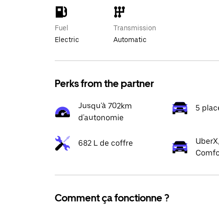
Fuel
Transmission
Electric
Automatic
Perks from the partner
Jusqu'à 702km
5 plac
d'autonomie
UberX,
682 L de coffre
Comfo
Comment ça fonctionne ?