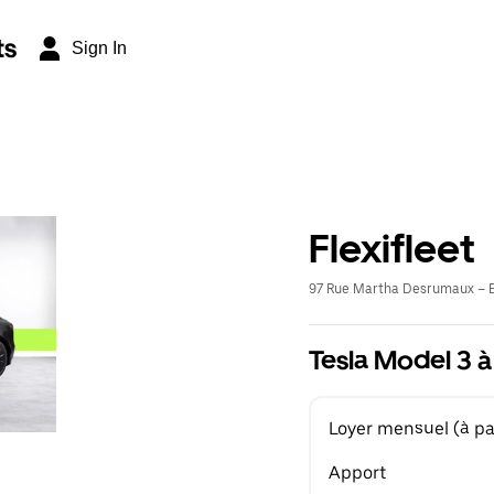
ts
Sign In
Flexifleet
97 Rue Martha Desrumaux – E
Tesla Model 3 à
Loyer mensuel (à par
Apport