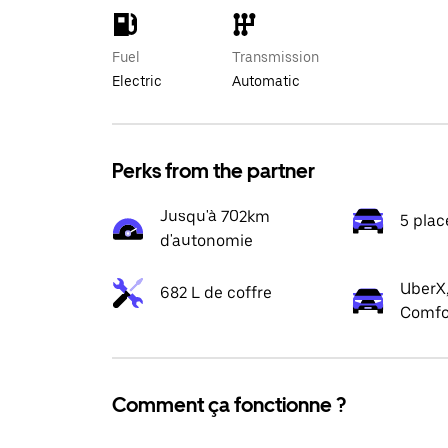
Fuel
Transmission
Electric
Automatic
Perks from the partner
Jusqu'à 702km
5 plac
d'autonomie
UberX,
682 L de coffre
Comfo
Comment ça fonctionne ?