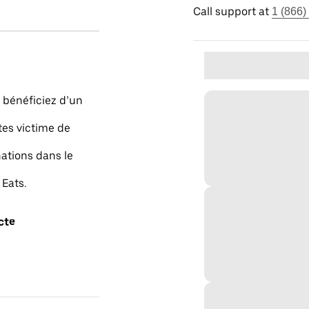
Call support at
1 (866)
s bénéficiez d’un
tes victime de
ations dans le
 Eats.
cte