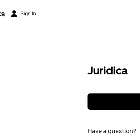
ts
Sign In
Juridica
Have a question?