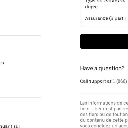
Type de contrat et
durée
Assurance (à partir
es
Have a question?
Call support at
1 (866)
Les informations de c
tiers. Uber n'est pas 
des tiers ou de tout e
du contenu de cette pa
vous concluez un acco
quant sur