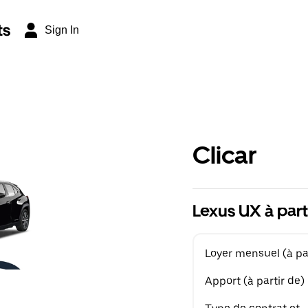
ts
Sign In
Clicar
Lexus UX à part
Loyer mensuel (à par
Apport (à partir de)