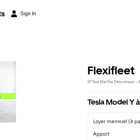
ts
Sign In
Flexifleet
97 Rue Martha Desrumaux – E
Tesla Model Y à
Loyer mensuel (à par
Apport