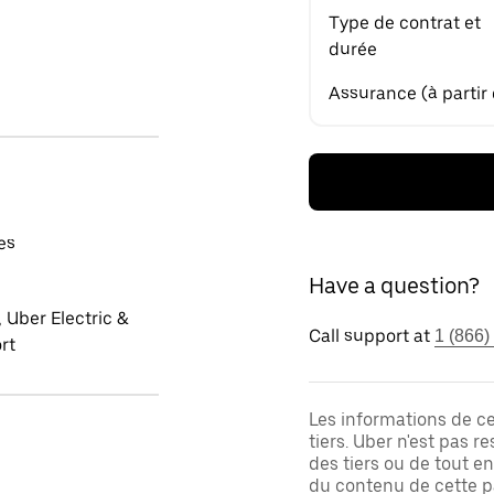
Type de contrat et
durée
Assurance (à partir
es
Have a question?
 Uber Electric &
Call support at
1 (866)
rt
Les informations de c
tiers. Uber n'est pas 
des tiers ou de tout e
du contenu de cette pa