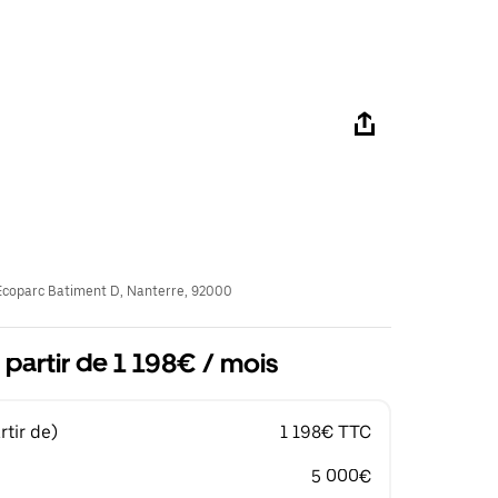
coparc Batiment D, Nanterre, 92000
 partir de 1 198€ / mois
tir de)
1 198€ TTC
5 000€