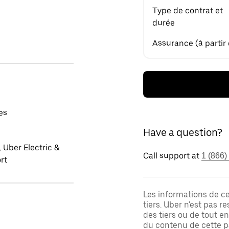
Type de contrat et
durée
Assurance (à partir
es
Have a question?
 Uber Electric &
Call support at
1 (866)
rt
Les informations de c
tiers. Uber n'est pas 
des tiers ou de tout e
du contenu de cette pa