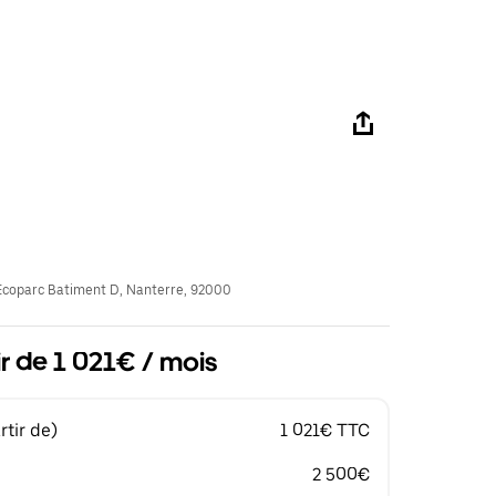
coparc Batiment D, Nanterre, 92000
ir de 1 021€ / mois
tir de)
1 021€ TTC
2 500€