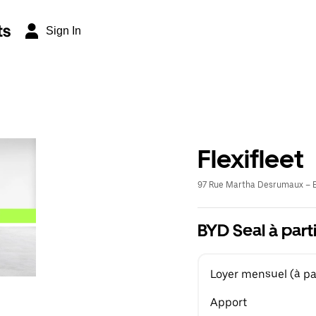
ts
Sign In
Flexifleet
97 Rue Martha Desrumaux – E
BYD Seal à part
Loyer mensuel (à par
Apport