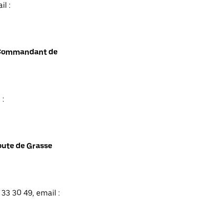
l :
t Commandant de
 :
oute de Grasse
33 30 49, email :