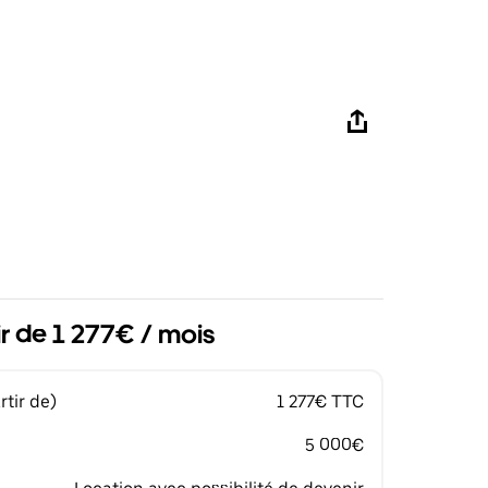
ir de 1 277€ / mois
tir de)
1 277€ TTC
5 000€