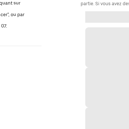
quant sur
partie. Si vous avez d
er", ou par
 07.