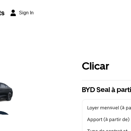
ts
Sign In
Clicar
BYD Seal à part
Loyer mensuel (à par
Apport (à partir de)