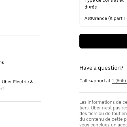
Type de contrat et
durée
Assurance (à partir
es
Have a question?
Call support at
1 (866)
 Uber Electric &
rt
Les informations de c
tiers. Uber n'est pas 
des tiers ou de tout e
du contenu de cette pa
vous concluez un acco