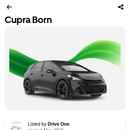
Cupra Born
Listed by
Drive One