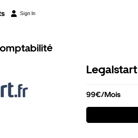
ts
Sign In
comptabilité
Legalstart
99€/Mois