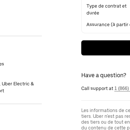
Type de contrat et
durée
Assurance (à partir
es
Have a question?
 Uber Electric &
Call support at
1 (866)
rt
Les informations de c
tiers. Uber n'est pas 
des tiers ou de tout e
du contenu de cette pa