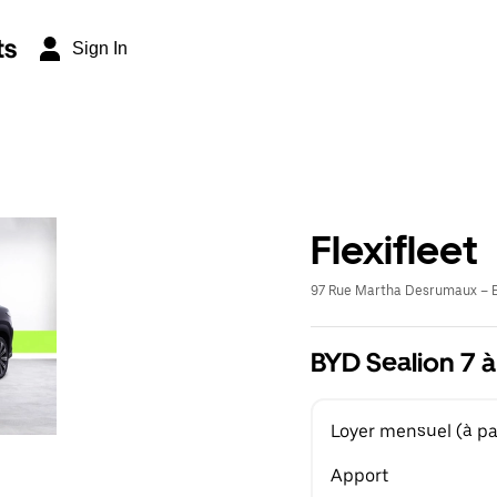
ts
Sign In
Flexifleet
97 Rue Martha Desrumaux – E
BYD Sealion 7 à
Loyer mensuel (à par
Apport