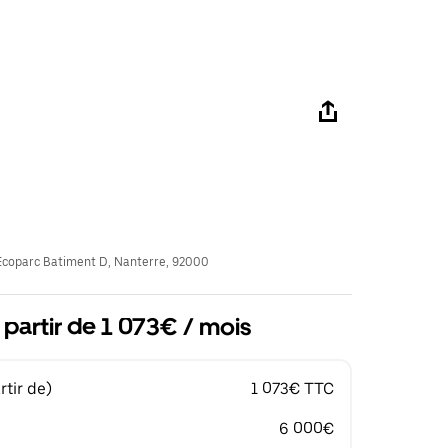
coparc Batiment D, Nanterre, 92000
 partir de 1 073€ / mois
tir de)
1 073€ TTC
6 000€