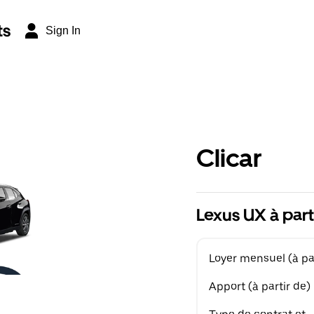
ts
Sign In
Clicar
Lexus UX à part
Loyer mensuel (à par
Apport (à partir de)