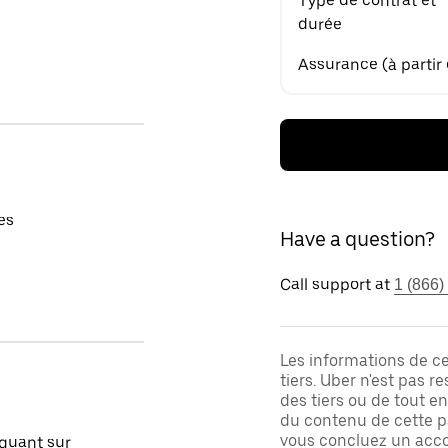
Type de contrat et
durée
Assurance (à partir
es
Have a question?
Call support at
1 (866)
Les informations de c
tiers. Uber n'est pas 
des tiers ou de tout e
du contenu de cette pa
vous concluez un acco
quant sur