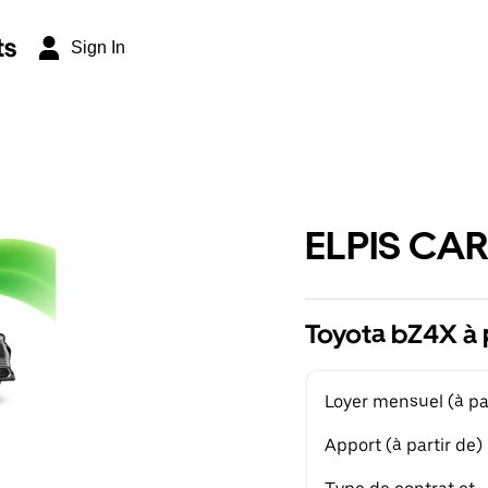
ts
Sign In
ELPIS CAR
Toyota bZ4X à 
Loyer mensuel (à par
Apport (à partir de)