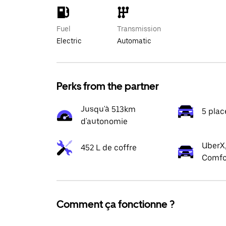
Fuel
Transmission
Electric
Automatic
Perks from the partner
Jusqu'à 513km
5 plac
d'autonomie
UberX,
452 L de coffre
Comfo
Comment ça fonctionne ?