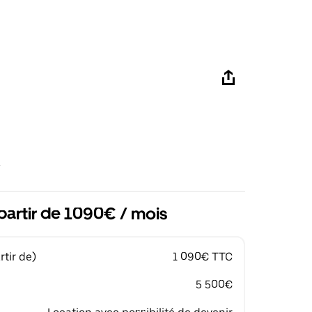
partir de 1090€ / mois
tir de)
1 090€ TTC
5 500€