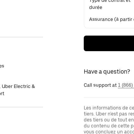
Type de contrat et
durée
Assurance (à partir
es
Have a question?
Call support at
1 (866)
 Uber Electric &
rt
Les informations de c
tiers. Uber n'est pas 
des tiers ou de tout e
du contenu de cette pa
vous concluez un acco