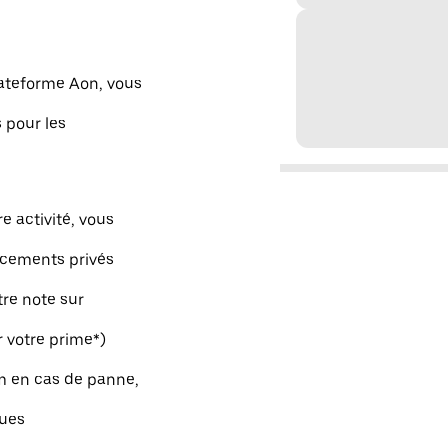
lateforme Aon, vous
 pour les
e activité, vous
acements privés
tre note sur
r votre prime*)
m en cas de panne,
ques