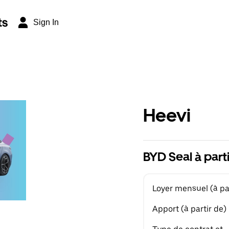
ts
Sign In
Heevi
BYD Seal à part
Loyer mensuel (à par
Apport (à partir de)