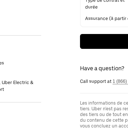
Type de contrat et
durée
Assurance (à partir
es
Have a question?
Call support at
1 (866)
 Uber Electric &
rt
Les informations de c
tiers. Uber n'est pas 
des tiers ou de tout e
du contenu de cette pa
vous concluez un acco