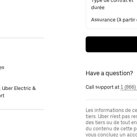
Type de contrat et
durée
Assurance (à partir
es
Have a question?
Call support at
1 (866)
 Uber Electric &
rt
Les informations de c
tiers. Uber n'est pas 
des tiers ou de tout e
du contenu de cette pa
vous concluez un acco