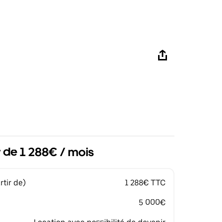
r de 1 288€ / mois
tir de)
1 288€ TTC
5 000€