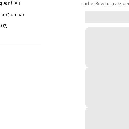
quant sur
partie. Si vous avez d
er", ou par
 07.