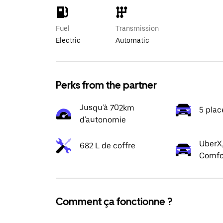
Fuel
Transmission
Electric
Automatic
Perks from the partner
Jusqu'à 702km
5 plac
d'autonomie
UberX,
682 L de coffre
Comfo
Comment ça fonctionne ?