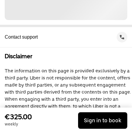
Contact support
Disclaimer
The information on this page is provided exclusively by a
third party. Uber is not responsible for the content, offers
made by third parties, or any subsequent engagement
with third parties derived from the contents on this page.
When engaging with a third party, you enter into an
agreement directly with them, to which Uber is not a
party. For questions, please contact the third party
€325.00
Sign in to book
directly.
weekly