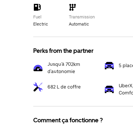
Fuel
Transmission
Electric
Automatic
Perks from the partner
Jusqu'à 702km
5 plac
d'autonomie
UberX,
682 L de coffre
Comfo
Comment ça fonctionne ?