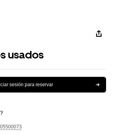
os usados
iciar sesión para reservar
s?
05500073