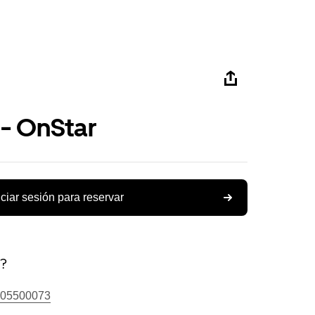
 - OnStar
iciar sesión para reservar
s?
05500073