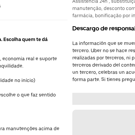
Assistência 24h , substitui
s
manutenção, desconto comb
farmácia, bonificação por i
Descargo de responsa
a. Escolha quem te dá
La información que se mues
tercero. Uber no se hace re
realizadas por terceros, ni
, economia real e suporte
terceros derivado del conte
nquilidade.
un tercero, celebras un acu
forma parte. Si tienes preg
lidade no início)
escolhe o que faz sentido
para manutenções acima de