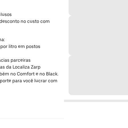
clusos
 desconto no custo com
na:
por litro em postos
cias parceiras
as da Localiza Zarp
bém no Comfort e no Black.
uporte para você lucrar com