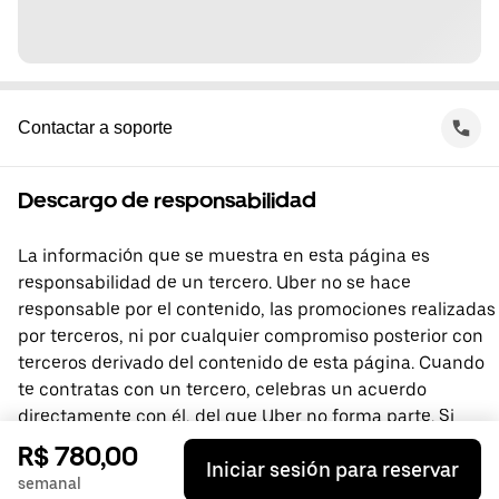
Contactar a soporte
Descargo de responsabilidad
La información que se muestra en esta página es
responsabilidad de un tercero. Uber no se hace
responsable por el contenido, las promociones realizadas
por terceros, ni por cualquier compromiso posterior con
terceros derivado del contenido de esta página. Cuando
te contratas con un tercero, celebras un acuerdo
directamente con él, del que Uber no forma parte. Si
tienes preguntas, comunícate directamente con el
R$ 780,00
Iniciar sesión para reservar
tercero.
semanal