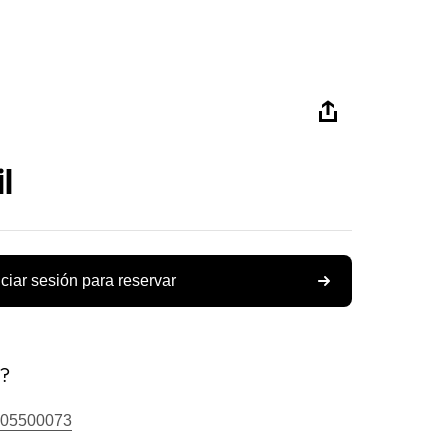
l
iciar sesión para reservar
s?
05500073