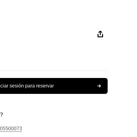
iciar sesión para reservar
s?
05500073