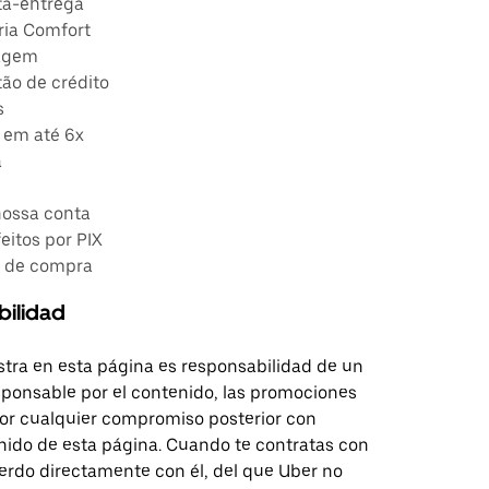
ta-entrega
ria Comfort
ragem
ão de crédito
s
 em até 6x
a
nossa conta
itos por PIX
o de compra
bilidad
tra en esta página es responsabilidad de un
sponsable por el contenido, las promociones
 por cualquier compromiso posterior con
nido de esta página. Cuando te contratas con
erdo directamente con él, del que Uber no