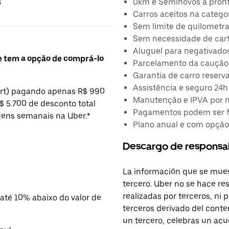
0km e Seminovos à pron
s
Carros aceitos na catego
Sem limite de quilomet
Sem necessidade de cart
Aluguel para negativado
 tem a opção de comprá-lo
Parcelamento da caução
Garantia de carro reserv
Assistência e seguro 24h
ort) pagando apenas R$ 990
Manutenção e IPVA por 
R$ 5.700 de desconto total
Pagamentos podem ser fe
gens semanais na Uber.*
Plano anual e com opçã
Descargo de responsa
La información que se mues
tercero. Uber no se hace re
realizadas por terceros, ni
até 10% abaixo do valor de
terceros derivado del conte
un tercero, celebras un acu