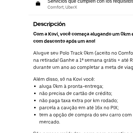
Servicios que cumplen con los requisito
Comfort, UberX
Descripción
Com a Kovi, você começa alugando um 0km e
com desconto após um ano!
Alugue seu Polo Track 0km (aceito no Comf
na retirada! Ganhe a 1ª semana grátis + até 
durante um ano ao completar a meta de via
Além disso, só na Kovi você:
aluga 0km à pronta-entrega;
não precisa de cartão de crédito;
não paga taxa extra por km rodado;
parcela a caução em até 16x no PIX;
tem a opção de compra do seu carro com 
mercado.