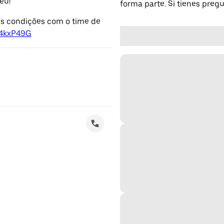
eu!
forma parte. Si tienes preg
 as condições com o time de
y/4kxP49G