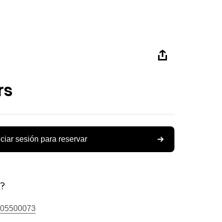
rs
iciar sesión para reservar
s?
05500073