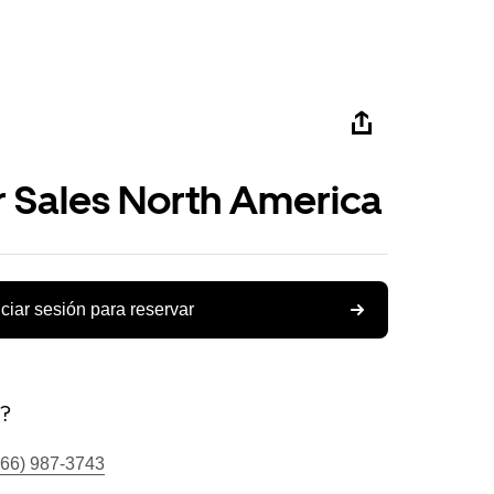
r Sales North America
iciar sesión para reservar
s?
866) 987-3743