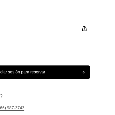
iciar sesión para reservar
s?
866) 987-3743