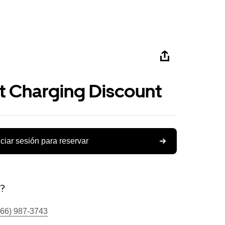
st Charging Discount
iciar sesión para reservar
s?
866) 987-3743