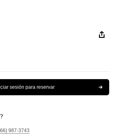
iciar sesión para reservar
s?
866) 987-3743