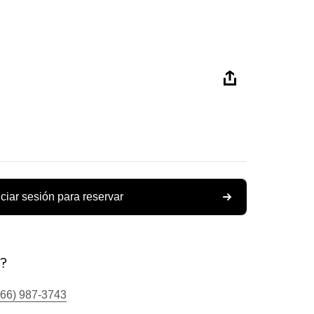
iciar sesión para reservar
s?
866) 987-3743