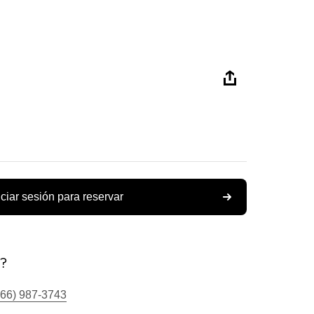
iciar sesión para reservar
s?
866) 987-3743