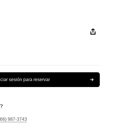
iciar sesión para reservar
s?
866) 987-3743