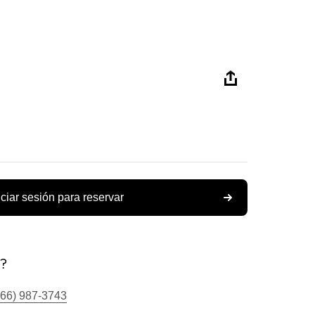
iciar sesión para reservar
s?
866) 987-3743