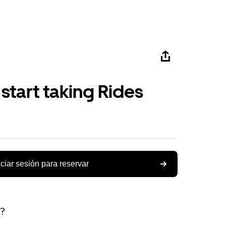
 start taking Rides
iciar sesión para reservar
s?