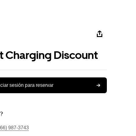
st Charging Discount
iciar sesión para reservar
s?
866) 987-3743