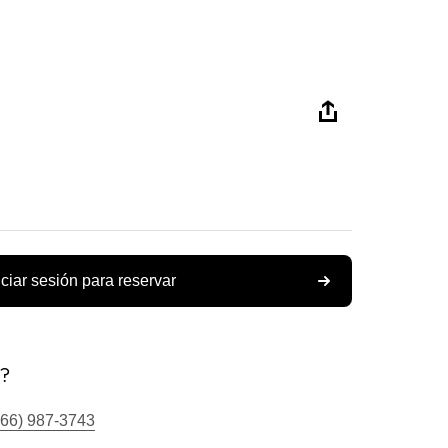
iciar sesión para reservar
s?
866) 987-3743