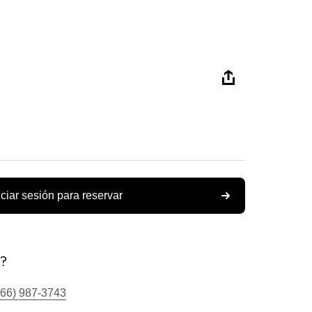
iciar sesión para reservar
s?
866) 987-3743